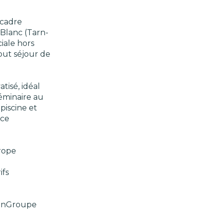
 cadre
 Blanc (Tarn-
iale hors
out séjour de
tisé, idéal
séminaire au
piscine et
nce
urope
ifs
ionGroupe