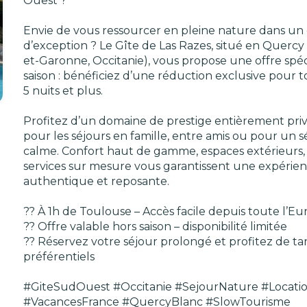
Ouest ?
Envie de vous ressourcer en pleine nature dans un
d’exception ? Le Gîte de Las Razes, situé en Quercy
et-Garonne, Occitanie), vous propose une offre spéc
saison : bénéficiez d’une réduction exclusive pour t
5 nuits et plus.
Profitez d’un domaine de prestige entièrement priva
pour les séjours en famille, entre amis ou pour un 
calme. Confort haut de gamme, espaces extérieurs, 
services sur mesure vous garantissent une expérie
authentique et reposante.
?? À 1h de Toulouse – Accès facile depuis toute l’E
?? Offre valable hors saison – disponibilité limitée
?? Réservez votre séjour prolongé et profitez de tar
préférentiels
#GiteSudOuest #Occitanie #SejourNature #Locat
#VacancesFrance #QuercyBlanc #SlowTourisme