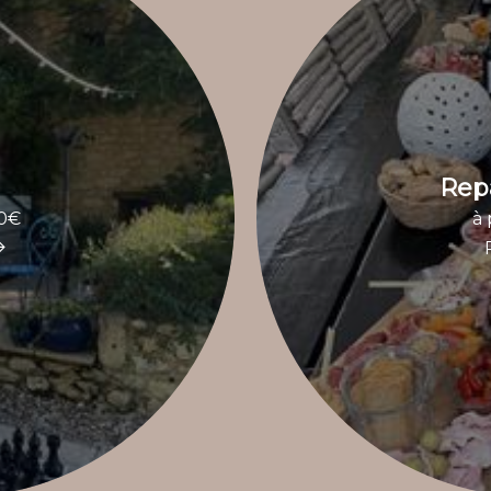
Repa
70€
à 