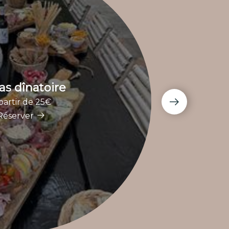
s dînatoire
Rep
partir de 25€
Réserver