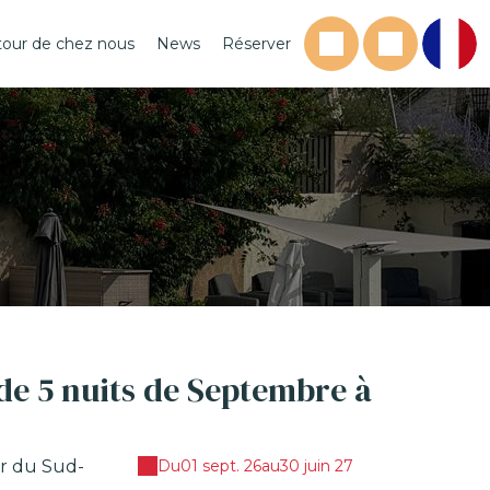
tour de chez nous
News
Réserver
 de 5 nuits de Septembre à
ur du Sud-
Du
01 sept. 26
au
30 juin 27