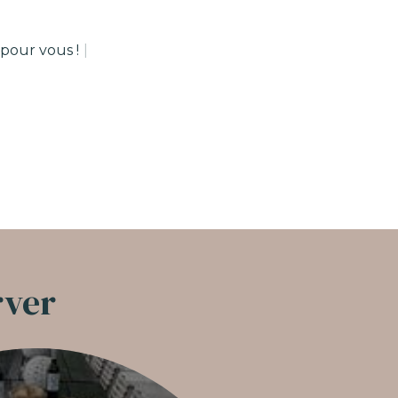
 pour vous !
|
rver