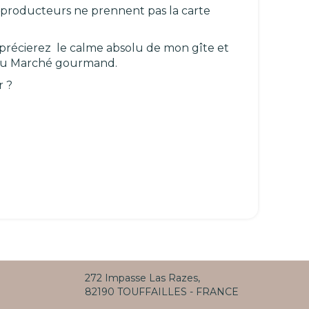
s producteurs ne prennent pas la carte
pprécierez le calme absolu de mon gîte et
s du Marché gourmand.
r ?
272 Impasse Las Razes,
82190 TOUFFAILLES - FRANCE