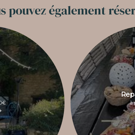
s pouvez également rése
Repa
70€
à 