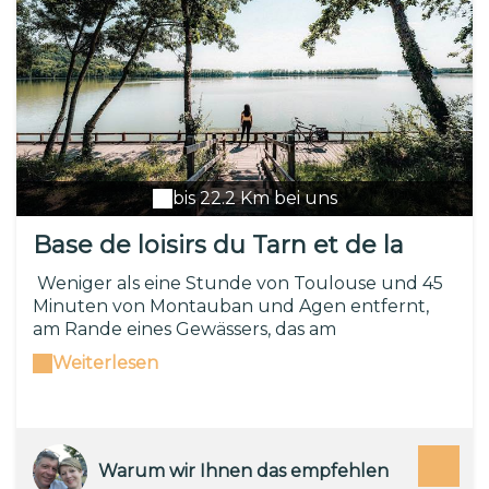
bis 22.2 Km bei uns
Base de loisirs du Tarn et de la
Garonne
Weniger als eine Stunde von Toulouse und 45
Minuten von Montauban und Agen entfernt,
am Rande eines Gewässers, das am
Zusammenfluss von Tarn und Garonne
Weiterlesen
entsteht, in Saint Nicolas de la Grave, dem
Ausgangspunkt für Freizeitaktivitäten in Tarn
und Garonne Auf einem außergewöhnlichen
Naturgelände von 29 Hektar gelegen, das der
Entdeckung, Entspannung und dem Spielen
Warum wir Ihnen das empfehlen