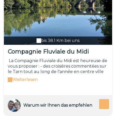
bis 38.1 Km bei uns
Compagnie Fluviale du Midi
La Compagnie Fluviale du Midi est heureuse de
vous proposer : - des croisières commentées sur
le Tarn tout au long de l'année en centre ville
de Montauban à bord de nos bateaux solaires -
Weiterlesen
des hébergements insolites à bord de la
Péniche Hôtel Gaïa amarrée au Port Canal de
Montauban - des croisières privatives à bord de
la péniche Péniche Hôtel Gaïa de la demi-
journée à la semaine sur le Canal de Garonne
Warum wir Ihnen das empfehlen
Nous fonctionnons tous les jours pendant les
périodes de vacances scolaires ainsi que