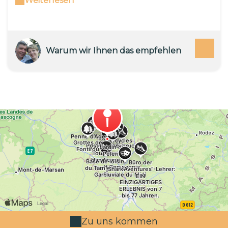
Weiterlesen
Veranstaltungen, Betriebsrat, Teambuilding …
lassen Sie sich führen … Wenn die Online-
Buchung des Termins nicht verfügbar ist, rufen
Sie uns an um zu sehen, ob wir Last-Minute-
Verfügbarkeit haben! Das Instructors Office
Warum wir Ihnen das empfehlen
bietet Outdoor- und Abenteueraktivitäten,
Ausflüge und organisierte Wochenenden für
alle von 7 bis 77 Jahren. Unser Verein
ermöglicht den Empfang von Gruppen: Colos,
Freizeitzentrum, Ferienzentrum , Schulen mit
Tagesausflügen, Entdeckungskurse, für
Vereine organisierte Wochenenden,
Sportvereine, Gründungskomitees, Seminare,
Teambuilding… Wir können Sie auf
verschiedenen Standorten unterbringen:
Campingplätze, Lodges , Hotels, Pensionen… Wir
begleiten Sie bei der Durchführung Ihres
Ausflugs oder Aufenthaltes und organisieren
verschiedene Aktivitäten nach Ihren Wünschen
und Zielen. Abfahrten im Kanu-Kajak, kostenlos
oder mit Instruktoren, Klettern,
Zu uns kommen